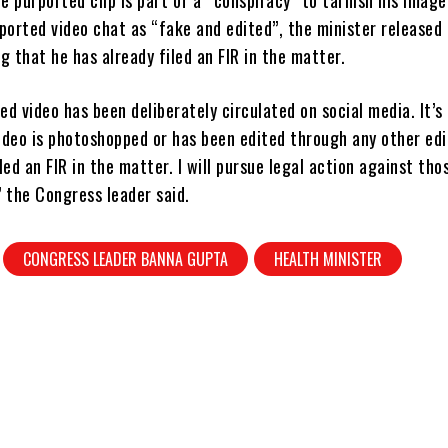
e purported clip is part of a “conspiracy” to tarnish his image
ported video chat as “fake and edited”, the minister released
 that he has already filed an FIR in the matter.
ed video has been deliberately circulated on social media. It’s
video is photoshopped or has been edited through any other edi
iled an FIR in the matter. I will pursue legal action against tho
” the Congress leader said.
CONGRESS LEADER BANNA GUPTA
HEALTH MINISTER