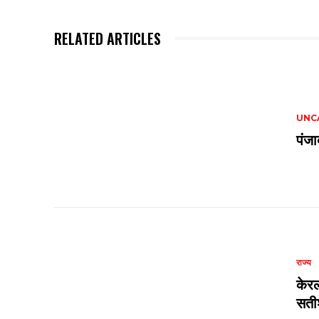
RELATED ARTICLES
UNC
पंजा
राज्य
केरल
सती