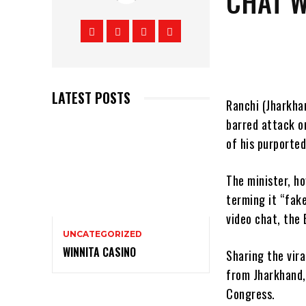
CHAT W
LATEST POSTS
Ranchi (Jharkhan
barred attack o
of his purporte
The minister, ho
terming it “fake
video chat, the
UNCATEGORIZED
WINNITA CASINO
Sharing the vira
from Jharkhand,
Congress.