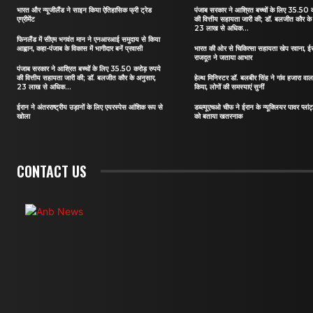
भारत और न्यूजीलैंड ने साइन किया ऐतिहासिक फ्री ट्रेड
पंजाब सरकार ने आश्रित बच्चों के लिए 35.50 क
एग्रीमेंट
की वित्तीय सहायता जारी की; डॉ. बलजीत कौर के
23 लाख से अधिक...
फिनलैंड में सीएम भगवंत मान ने एनआरआई समुदाय से किया
आह्वान, कहा-पंजाब के विकास में भागीदार बनें प्रवासी
भारत की ओर से चिकित्सा सहायता खेप रवाना, ईर
राजदूत ने जताया आभार
पंजाब सरकार ने आश्रित बच्चों के लिए 35.50 करोड़ रुपये
की वित्तीय सहायता जारी की; डॉ. बलजीत कौर के अनुसार,
हेल्थ मिनिस्टर डॉ. बलबीर सिंह ने गांव हजारा वाल
23 लाख से अधिक...
किया, लोगों की समस्याएं सुनीं
ईरान ने अंतरराष्ट्रीय उड़ानों के लिए एयरस्पेस आंशिक रूप से
डब्ल्यूएचओ चीफ ने ईरान के न्यूक्लियर पावर प्लां
खोला
को बताया खतरनाक
CONTACT US