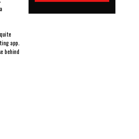
.
 a
 quite
ting app.
se behind