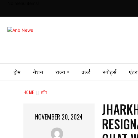
No menu items!
होम
नेशन
राज्य
वर्ल्ड
स्पोर्ट्स
एंटर
HOME
टॉप
JHARKH
NOVEMBER 20, 2024
RESIGN