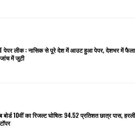
 पेपर लीक : नासिक से पूरे देश में आउट हुआ पेपर, देशभर में फैल
जांच में जुटी
ब बोर्ड 10वीं का रिजल्ट घोषित: 94.52 प्रतिशत छात्र पास, हरली
 टॉपर