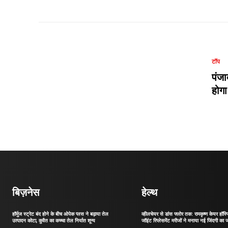
टॉप
पंजा
होगा
बिज़नेस
हेल्थ
हॉर्मुज स्ट्रेट बंद होने के बीच ओपेक प्लस ने बढ़ाया तेल
व्हीलचेयर से डांस फ्लोर तक: रामकृष्ण केयर हॉस्पि
उत्पादन कोटा, कुवैत का कच्चा तेल निर्यात शून्य
जॉइंट रिप्लेसमेंट मरीजों ने मनाया नई जिंदगी का 