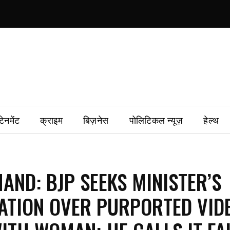
टेनमेंट
क्राइम
बिज़नेस
पोलिटिकल न्यूज़
हेल्थ
AND: BJP SEEKS MINISTER’S
ATION OVER PURPORTED VID