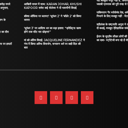
यह बिल्कुल मंजूर नहीं है’, अमेरिक
रोड़ रुपये
आखिरी सफर में साथ: KARAN JOHAR, KHUSHI
जवाबी प्रस्ताव को पूरी तरह से
 अनुसार,
KAPOOR समेत कई सेलेब्स ने दी भावभीनी विदाई
पाकिस्तान गैर भरोसेमंद देश, अमे
बॉक्स ऑफिस पर ब्लास्ट! ‘धुरंधर 2’ ने ‘बॉर्डर 2’ को किया
निभाने के लिए मजबूर नहीं : पेंट
ान के
ध्वस्त
श्रीलंका के राष्ट्रपति अनुरा न
‘धुरंधर 3’ पर आदित्य धर का बड़ा इशारा: “क्रेडिट्स खत्म
दी बधाई, मजबूत ऐतिहासिक संबंध
ा का दौरा
होने तक सीट मत छोड़ना!”
ईरान के सुप्रीम लीडर लोगों की 
मां को अंतिम विदाई: JACQUELINE FERNANDEZ ने
का दावा- स्ट्रैटेजी बना रहे हैं 
ट्स पर हमलों
गंगा में किया अस्थि विसर्जन, सनातन धर्म पर कही दिल की
बात