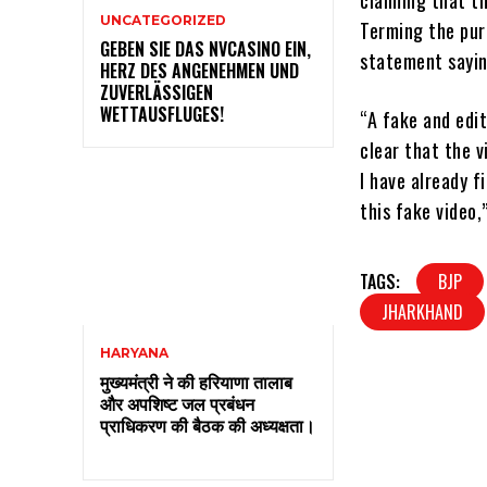
claiming that th
UNCATEGORIZED
Terming the pur
GEBEN SIE DAS NVCASINO EIN,
statement saying
HERZ DES ANGENEHMEN UND
ZUVERLÄSSIGEN
WETTAUSFLUGES!
“A fake and edit
clear that the 
I have already f
this fake video,
TAGS:
BJP
JHARKHAND
HARYANA
मुख्यमंत्री ने की हरियाणा तालाब
और अपशिष्ट जल प्रबंधन
प्राधिकरण की बैठक की अध्यक्षता।