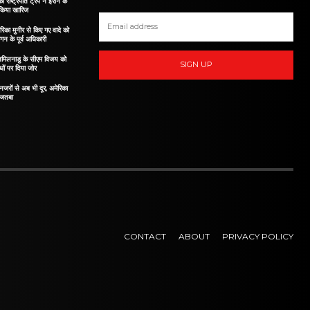
ी राष्ट्रपति ट्रंप ने ईरान के
 किया खारिज
रिका मुनीर से किए गए वादे को
ागन के पूर्व अधिकारी
े तमिलनाडु के सीएम विजय को
SIGN UP
ों पर दिया जोर
नजरों से अब भी दूर, अमेरिका
मोजतबा
CONTACT
ABOUT
PRIVACY POLICY