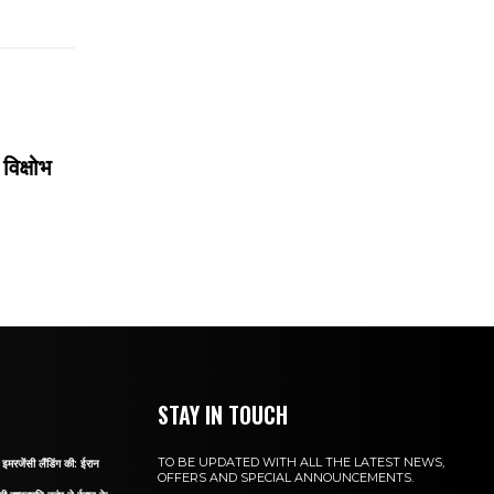
विक्षोभ
STAY IN TOUCH
TO BE UPDATED WITH ALL THE LATEST NEWS,
इमरजेंसी लैंडिंग की: ईरान
OFFERS AND SPECIAL ANNOUNCEMENTS.