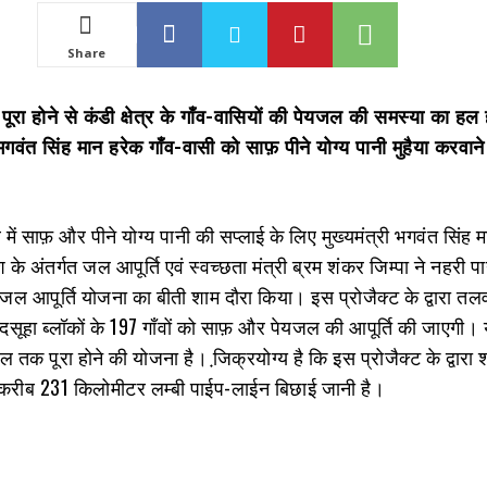
Share
 पूरा होने से कंडी क्षेत्र के गाँव-वासियों की पेयजल की समस्या का हल 
ी भगवंत सिंह मान हरेक गाँव-वासी को साफ़ पीने योग्य पानी मुहैया करवान
 में साफ़ और पीने योग्य पानी की सप्लाई के लिए मुख्यमंत्री भगवंत सिंह मा
श के अंतर्गत जल आपूर्ति एवं स्वच्छता मंत्री ब्रम शंकर जिम्पा ने नहरी प
ल आपूर्ति योजना का बीती शाम दौरा किया। इस प्रोजैक्ट के द्वारा तलव
 दसूहा ब्लॉकों के 197 गाँवों को साफ़ और पेयजल की आपूर्ति की जाएगी।
ल तक पूरा होने की योजना है। जि़क्रयोग्य है कि इस प्रोजैक्ट के द्वारा
 करीब 231 किलोमीटर लम्बी पाईप-लाईन बिछाई जानी है।