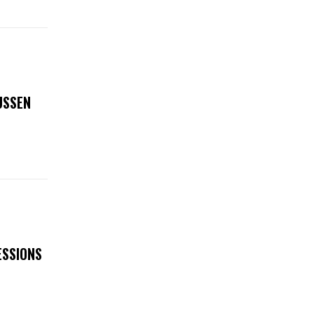
USSEN
ESSIONS