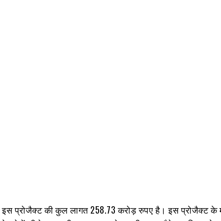
कि इस प्रोजैक्ट की कुल लागत 258.73 करोड़ रुपए है। इस प्रोजैक्ट के 