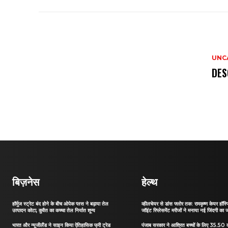
UNC
DES
बिज़नेस
हेल्थ
हॉर्मुज स्ट्रेट बंद होने के बीच ओपेक प्लस ने बढ़ाया तेल
व्हीलचेयर से डांस फ्लोर तक: रामकृष्ण केयर हॉस्पि
उत्पादन कोटा, कुवैत का कच्चा तेल निर्यात शून्य
जॉइंट रिप्लेसमेंट मरीजों ने मनाया नई जिंदगी का 
भारत और न्यूजीलैंड ने साइन किया ऐतिहासिक फ्री ट्रेड
पंजाब सरकार ने आश्रित बच्चों के लिए 35.50 क