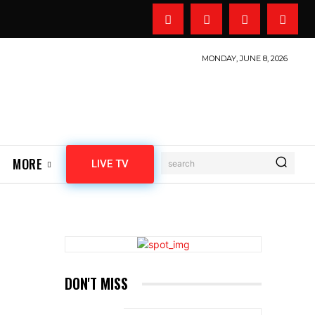
MONDAY, JUNE 8, 2026
MORE
LIVE TV
search
DON'T MISS