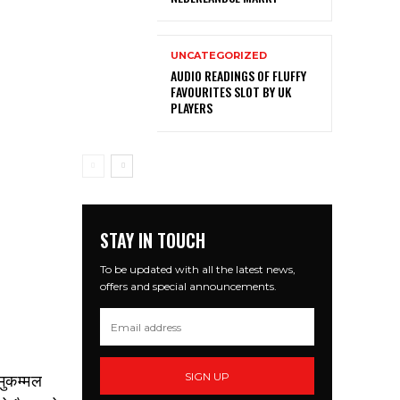
UNCATEGORIZED
AUDIO READINGS OF FLUFFY
FAVOURITES SLOT BY UK
PLAYERS
STAY IN TOUCH
To be updated with all the latest news,
offers and special announcements.
मुकम्मल
SIGN UP