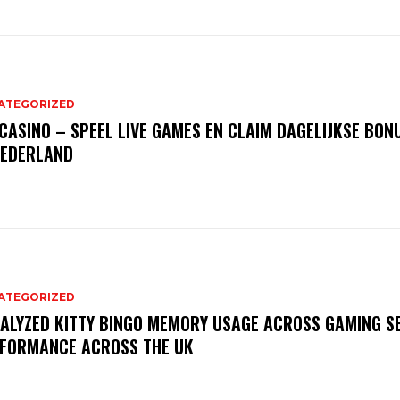
ATEGORIZED
 CASINO – SPEEL LIVE GAMES EN CLAIM DAGELIJKSE BON
NEDERLAND
ATEGORIZED
NALYZED KITTY BINGO MEMORY USAGE ACROSS GAMING S
FORMANCE ACROSS THE UK