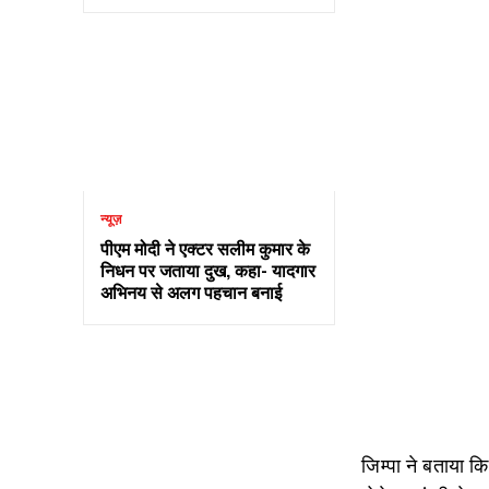
न्यूज़
पीएम मोदी ने एक्टर सलीम कुमार के
निधन पर जताया दुख, कहा- यादगार
अभिनय से अलग पहचान बनाई
जिम्पा ने बताया 