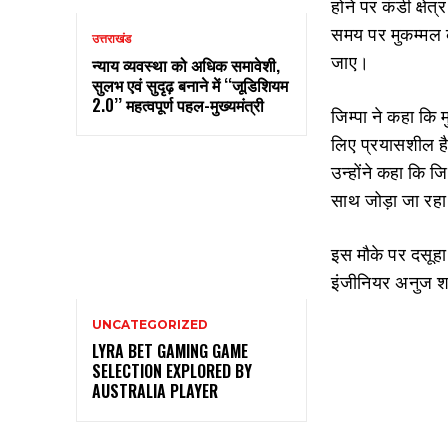
होने पर कंडी क्षे
समय पर मुकम्मल क
उत्तराखंड
जाए।
न्याय व्यवस्था को अधिक समावेशी,
सुलभ एवं सुदृढ़ बनाने में ‘‘जूडिशियम
2.0’’ महत्वपूर्ण पहल-मुख्यमंत्री
जिम्पा ने कहा कि म
लिए प्रयासशील है
उन्होंने कहा कि जिन
साथ जोड़ा जा रहा
इस मौके पर दसूहा
इंजीनियर अनुज शर
UNCATEGORIZED
LYRA BET GAMING GAME
SELECTION EXPLORED BY
AUSTRALIA PLAYER