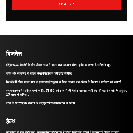
SIGN UP
बिज़नेस
हॉर्मुज स्ट्रेट बंद होने के बीच ओपेक प्लस ने बढ़ाया तेल उत्पादन कोटा, कुवैत का कच्चा तेल निर्यात शून्य
भारत और न्यूजीलैंड ने साइन किया ऐतिहासिक फ्री ट्रेड एग्रीमेंट
फिनलैंड में सीएम भगवंत मान ने एनआरआई समुदाय से किया आह्वान, कहा-पंजाब के विकास में भागीदार बनें प्रवासी
पंजाब सरकार ने आश्रित बच्चों के लिए 35.50 करोड़ रुपये की वित्तीय सहायता जारी की; डॉ. बलजीत कौर के अनुसार,
23 लाख से अधिक...
ईरान ने अंतरराष्ट्रीय उड़ानों के लिए एयरस्पेस आंशिक रूप से खोला
हेल्थ
व्हीलचेयर से डांस फ्लोर तक: रामकृष्ण केयर हॉस्पिटल्स में जॉइंट रिप्लेसमेंट मरीजों ने मनाया नई जिंदगी का जश्न