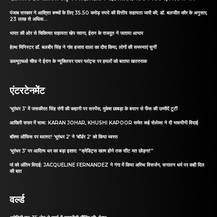
पंजाब सरकार ने आश्रित बच्चों के लिए 35.50 करोड़ रुपये की वित्तीय सहायता जारी की; डॉ. बलजीत कौर के अनुसार,
23 लाख से अधिक...
भारत की ओर से चिकित्सा सहायता खेप रवाना, ईरान के राजदूत ने जताया आभार
हेल्थ मिनिस्टर डॉ. बलबीर सिंह ने गांव हजारा वाला का दौरा किया, लोगों की समस्याएं सुनीं
डब्ल्यूएचओ चीफ ने ईरान के न्यूक्लियर पावर प्लांट्स पर हमलों को बताया खतरनाक
एंटरटेनमेंट
‘धुरंधर 3’ में जसकीरत सिंह रांगी की कहानी पर सस्पेंस, मुकेश छाबड़ा के बयान से फैंस की उम्मीदें टूटीं
आखिरी सफर में साथ: KARAN JOHAR, KHUSHI KAPOOR समेत कई सेलेब्स ने दी भावभीनी विदाई
बॉक्स ऑफिस पर ब्लास्ट! ‘धुरंधर 2’ ने ‘बॉर्डर 2’ को किया ध्वस्त
‘धुरंधर 3’ पर आदित्य धर का बड़ा इशारा: “क्रेडिट्स खत्म होने तक सीट मत छोड़ना!”
मां को अंतिम विदाई: JACQUELINE FERNANDEZ ने गंगा में किया अस्थि विसर्जन, सनातन धर्म पर कही दिल
की बात
वर्ल्ड