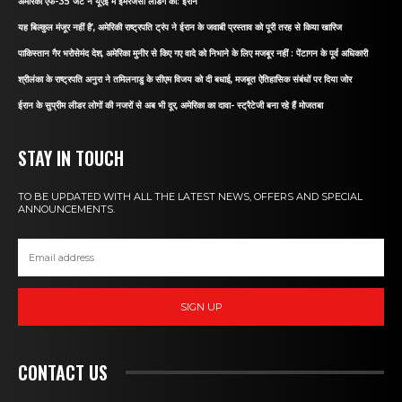
अमेरिकी एफ-35 जेट ने यूएई में इमरजेंसी लैंडिंग की: ईरान
यह बिल्कुल मंजूर नहीं है’, अमेरिकी राष्ट्रपति ट्रंप ने ईरान के जवाबी प्रस्ताव को पूरी तरह से किया खारिज
पाकिस्तान गैर भरोसेमंद देश, अमेरिका मुनीर से किए गए वादे को निभाने के लिए मजबूर नहीं : पेंटागन के पूर्व अधिकारी
श्रीलंका के राष्ट्रपति अनुरा ने तमिलनाडु के सीएम विजय को दी बधाई, मजबूत ऐतिहासिक संबंधों पर दिया जोर
ईरान के सुप्रीम लीडर लोगों की नजरों से अब भी दूर, अमेरिका का दावा- स्ट्रैटेजी बना रहे हैं मोजतबा
STAY IN TOUCH
TO BE UPDATED WITH ALL THE LATEST NEWS, OFFERS AND SPECIAL
ANNOUNCEMENTS.
SIGN UP
CONTACT US