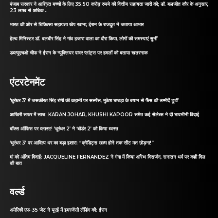
पंजाब सरकार ने आश्रित बच्चों के लिए 35.50 करोड़ रुपये की वित्तीय सहायता जारी की; डॉ. बलजीत कौर के अनुसार,
23 लाख से अधिक...
भारत की ओर से चिकित्सा सहायता खेप रवाना, ईरान के राजदूत ने जताया आभार
हेल्थ मिनिस्टर डॉ. बलबीर सिंह ने गांव हजारा वाला का दौरा किया, लोगों की समस्याएं सुनीं
डब्ल्यूएचओ चीफ ने ईरान के न्यूक्लियर पावर प्लांट्स पर हमलों को बताया खतरनाक
एंटरटेनमेंट
‘धुरंधर 3’ में जसकीरत सिंह रांगी की कहानी पर सस्पेंस, मुकेश छाबड़ा के बयान से फैंस की उम्मीदें टूटीं
आखिरी सफर में साथ: KARAN JOHAR, KHUSHI KAPOOR समेत कई सेलेब्स ने दी भावभीनी विदाई
बॉक्स ऑफिस पर ब्लास्ट! ‘धुरंधर 2’ ने ‘बॉर्डर 2’ को किया ध्वस्त
‘धुरंधर 3’ पर आदित्य धर का बड़ा इशारा: “क्रेडिट्स खत्म होने तक सीट मत छोड़ना!”
मां को अंतिम विदाई: JACQUELINE FERNANDEZ ने गंगा में किया अस्थि विसर्जन, सनातन धर्म पर कही दिल
की बात
वर्ल्ड
अमेरिकी एफ-35 जेट ने यूएई में इमरजेंसी लैंडिंग की: ईरान