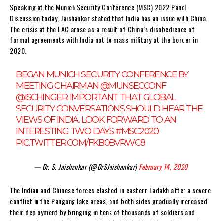
Speaking at the Munich Security Conference (MSC) 2022 Panel
Discussion today, Jaishankar stated that India has an issue with China.
The crisis at the LAC arose as a result of China’s disobedience of
formal agreements with India not to mass military at the border in
2020.
BEGAN MUNICH SECURITY CONFERENCE BY
MEETING CHAIRMAN
@MUNSECCONF
@ISCHINGER
. IMPORTANT THAT GLOBAL
SECURITY CONVERSATIONS SHOULD HEAR THE
VIEWS OF INDIA. LOOK FORWARD TO AN
INTERESTING TWO DAYS
#MSC2020
PIC.TWITTER.COM/FKB0BVRWC8
— Dr. S. Jaishankar (@DrSJaishankar)
February 14, 2020
The Indian and Chinese forces clashed in eastern Ladakh after a severe
conflict in the Pangong lake areas, and both sides gradually increased
their deployment by bringing in tens of thousands of soldiers and