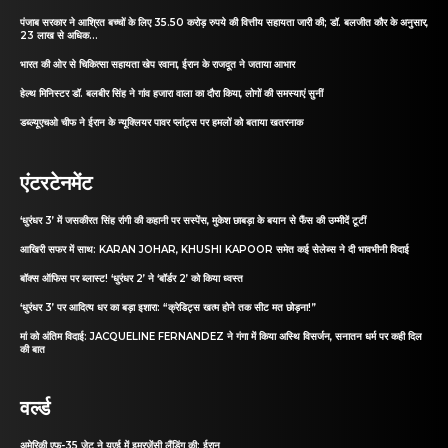
पंजाब सरकार ने आश्रित बच्चों के लिए 35.50 करोड़ रुपये की वित्तीय सहायता जारी की; डॉ. बलजीत कौर के अनुसार,
23 लाख से अधिक...
भारत की ओर से चिकित्सा सहायता खेप रवाना, ईरान के राजदूत ने जताया आभार
हेल्थ मिनिस्टर डॉ. बलबीर सिंह ने गांव हजारा वाला का दौरा किया, लोगों की समस्याएं सुनीं
डब्ल्यूएचओ चीफ ने ईरान के न्यूक्लियर पावर प्लांट्स पर हमलों को बताया खतरनाक
एंटरटेनमेंट
‘धुरंधर 3’ में जसकीरत सिंह रांगी की कहानी पर सस्पेंस, मुकेश छाबड़ा के बयान से फैंस की उम्मीदें टूटीं
आखिरी सफर में साथ: KARAN JOHAR, KHUSHI KAPOOR समेत कई सेलेब्स ने दी भावभीनी विदाई
बॉक्स ऑफिस पर ब्लास्ट! ‘धुरंधर 2’ ने ‘बॉर्डर 2’ को किया ध्वस्त
‘धुरंधर 3’ पर आदित्य धर का बड़ा इशारा: “क्रेडिट्स खत्म होने तक सीट मत छोड़ना!”
मां को अंतिम विदाई: JACQUELINE FERNANDEZ ने गंगा में किया अस्थि विसर्जन, सनातन धर्म पर कही दिल
की बात
वर्ल्ड
अमेरिकी एफ-35 जेट ने यूएई में इमरजेंसी लैंडिंग की: ईरान