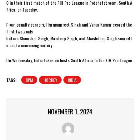
0 in their first match of the FIH Pro League in Potchefstroom, South A
frica, on Tuesday.
From penalty corners, Harmanpreet Singh and Varun Kumar scored the
first two goals
before Shamsher Singh, Mandeep Singh, and Akashdeep Singh scored t
o seal a convincing victory.
On Wednesday, India takes on hosts South Africa in the FIH Pro League.
TAGS:
8PM
HOCKEY
INDIA
NOVEMBER 1, 2024