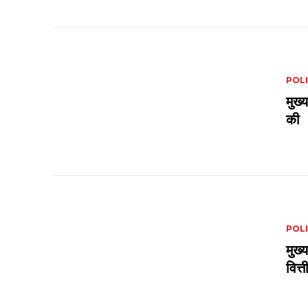
POL
मुख्
की
POL
मुख्
वित्