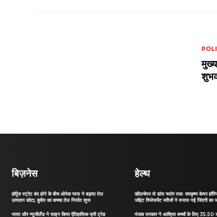
POL
मुख्
शुभक
बिज़नेस
हेल्थ
हॉर्मुज स्ट्रेट बंद होने के बीच ओपेक प्लस ने बढ़ाया तेल
व्हीलचेयर से डांस फ्लोर तक: रामकृष्ण केयर हॉस्पि
उत्पादन कोटा, कुवैत का कच्चा तेल निर्यात शून्य
जॉइंट रिप्लेसमेंट मरीजों ने मनाया नई जिंदगी का 
भारत और न्यूजीलैंड ने साइन किया ऐतिहासिक फ्री ट्रेड
पंजाब सरकार ने आश्रित बच्चों के लिए 35.50 क