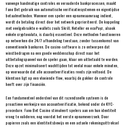
vanwege handmatige controles en verouderde bankprocessen, maakt
Fano Bet gebruik van automatische verificatiesystemen en eigentijdse
betaalmethoden. Wanneer een speler een opnameaanvraag indient,
wordt de betaling direct door het netwerk geprioriteerd. De koppeling
met veelgebruikte e-wallets zoals Skrill, Neteller en ecoPayz, alsook
enkele cryptovaluta, is daarbij essentieel. Deze methoden functioneren
op netwerken die 24/7 afhandeling toestaan, zonder tussenkomst van
conventionele bankuren. De casino-software is zo ontworpen dat
winstbedragen na een goede weddenschap direct naar het
uitbetalingspaneel van de speler gaan, klaar om uitbetaald te worden.
Deze opzet minimaliseert wachttijden tot veelal maar enkele minuten,
op voorwaarde dat alle accountverificaties reeds zijn voltooid. De
klemtoon ligt op een vloeiende flow, waarbij de gokker de controle
heeft over zijn financiën.
Een fundamenteel onderdeel van dit razendsnelle systeem is de
proactieve werkwijze van accountverificatie, bekend onder de KYC-
procedure. Fano Bet Casino stimuleert spelers aan om hun identiteit
vroeg te valideren, nog voordat het eerste opnameverzoek. Door
papieren zoals een identiteitsbewijs en een actuele rekeninguittreksel