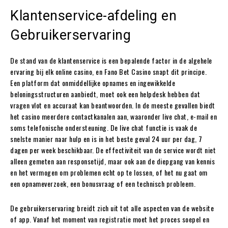
Klantenservice-afdeling en
Gebruikerservaring
De stand van de klantenservice is een bepalende factor in de algehele
ervaring bij elk online casino, en Fano Bet Casino snapt dit principe.
Een platform dat onmiddellijke opnames en ingewikkelde
beloningsstructuren aanbiedt, moet ook een helpdesk hebben dat
vragen vlot en accuraat kan beantwoorden. In de meeste gevallen biedt
het casino meerdere contactkanalen aan, waaronder live chat, e-mail en
soms telefonische ondersteuning. De live chat functie is vaak de
snelste manier naar hulp en is in het beste geval 24 uur per dag, 7
dagen per week beschikbaar. De effectiviteit van de service wordt niet
alleen gemeten aan responsetijd, maar ook aan de diepgang van kennis
en het vermogen om problemen echt op te lossen, of het nu gaat om
een opnameverzoek, een bonusvraag of een technisch probleem.
De gebruikerservaring breidt zich uit tot alle aspecten van de website
of app. Vanaf het moment van registratie moet het proces soepel en