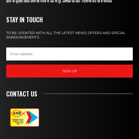
ईरान के सुप्रीम लीडर लोगों की नजरों से अब भी दूर, अमेरिका का दावा- स्ट्रैटेजी बना रहे हैं मोजतबा
STAY IN TOUCH
TO BE UPDATED WITH ALL THE LATEST NEWS, OFFERS AND SPECIAL
ANNOUNCEMENTS.
SIGN UP
CONTACT US