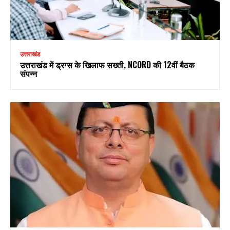
उत्तराखंड
उत्तराखंड में ड्रग्स के खिलाफ सख्ती, NCORD की 12वीं बैठक
संपन्न