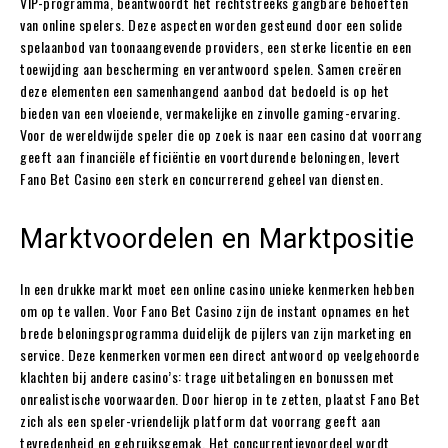
VIP-programma, beantwoordt het rechtstreeks gangbare behoeften
van online spelers. Deze aspecten worden gesteund door een solide
spelaanbod van toonaangevende providers, een sterke licentie en een
toewijding aan bescherming en verantwoord spelen. Samen creëren
deze elementen een samenhangend aanbod dat bedoeld is op het
bieden van een vloeiende, vermakelijke en zinvolle gaming-ervaring.
Voor de wereldwijde speler die op zoek is naar een casino dat voorrang
geeft aan financiële efficiëntie en voortdurende beloningen, levert
Fano Bet Casino een sterk en concurrerend geheel van diensten.
Marktvoordelen en Marktpositie
In een drukke markt moet een online casino unieke kenmerken hebben
om op te vallen. Voor Fano Bet Casino zijn de instant opnames en het
brede beloningsprogramma duidelijk de pijlers van zijn marketing en
service. Deze kenmerken vormen een direct antwoord op veelgehoorde
klachten bij andere casino’s: trage uitbetalingen en bonussen met
onrealistische voorwaarden. Door hierop in te zetten, plaatst Fano Bet
zich als een speler-vriendelijk platform dat voorrang geeft aan
tevredenheid en gebruiksgemak. Het concurrentievoordeel wordt