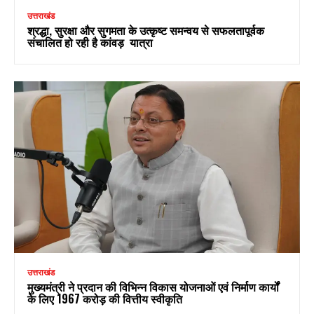
उत्तराखंड
श्रद्धा, सुरक्षा और सुगमता के उत्कृष्ट समन्वय से सफलतापूर्वक
संचालित हो रही है कांवड़ यात्रा
उत्तराखंड
मुख्यमंत्री ने प्रदान की विभिन्न विकास योजनाओं एवं निर्माण कार्यों
के लिए ₹1967 करोड़ की वित्तीय स्वीकृति