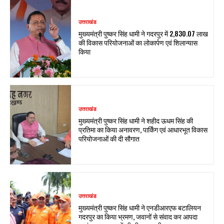
उत्तराखंड
मुख्यमंत्री पुष्कर सिंह धामी ने गदरपुर में ₹2,830.07 लाख
की विकास परियोजनाओं का लोकार्पण एवं शिलान्यास
किया
उत्तराखंड
मुख्यमंत्री पुष्कर सिंह धामी ने शहीद ऊधम सिंह की
प्रतिमा का किया अनावरण, पार्किंग एवं आधारभूत विकास
परियोजनाओं की दी सौगात
उत्तराखंड
मुख्यमंत्री पुष्कर सिंह धामी ने एनडीआरएफ बटालियन
गदरपुर का किया भ्रमण, जवानों से संवाद कर आपदा